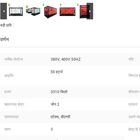
बड़ी छवि :
वर्णन
नामित वोल्टेज:
380V, 400V 50HZ
गति:
50 हर्ट्ज
आवृत्ति:
सिस्टम 
वजन:
3310 किलो
शीतलन प
खतरनाक क्षेत्र:
जोन 2
प्रकार:
प्रमाणपत्र:
एटेक्स, डीएनवी
उठाने वा
चरण:
3
क्षेत्र 