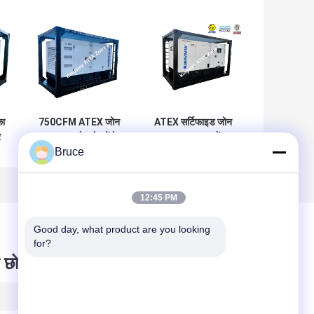
का
750CFM ATEX जोन
ATEX सर्टिफाइड जोन
र
2 उपकरण गैस क्षेत्रों के
2 60KVA साइलेंट
Bruce
:
लिए पूर्व प्रूफ डीजल
डीजल जेनरेटर सेट
इंजन
इंटीग्रेटेड लिफ्टिंग फ्रेम
12:45 PM
Good day, what product are you looking 
for?
 छोड़ दो