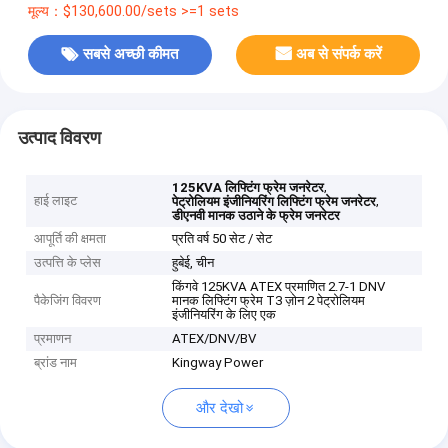
मूल्य：$130,600.00/sets >=1 sets
सबसे अच्छी कीमत
अब से संपर्क करें
उत्पाद विवरण
,
125KVA लिफ्टिंग फ्रेम जनरेटर
हाई लाइट
,
पेट्रोलियम इंजीनियरिंग लिफ्टिंग फ्रेम जनरेटर
डीएनवी मानक उठाने के फ्रेम जनरेटर
आपूर्ति की क्षमता
प्रति वर्ष 50 सेट / सेट
उत्पत्ति के प्लेस
हुबेई, चीन
किंगवे 125KVA ATEX प्रमाणित 2.7-1 DNV
पैकेजिंग विवरण
मानक लिफ्टिंग फ्रेम T3 ज़ोन 2 पेट्रोलियम
इंजीनियरिंग के लिए एक
प्रमाणन
ATEX/DNV/BV
ब्रांड नाम
Kingway Power
और देखो