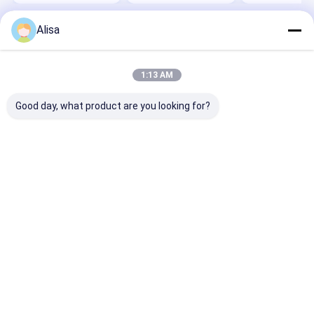
Alisa
होम
हमारे बारे में
हमसे संपर्क करें
Desktop Site
साइटमैप
Privacy Policy
गुणवत्ता
गैस जेनरेटर
चीन का कारखाना.Copyright © 2026 Qingdao Kingway
1:13 AM
Industry Co., Ltd.. All Rights Reserved.
Good day, what product are you looking for?
होम
उत्पाद
हमारे बारे में