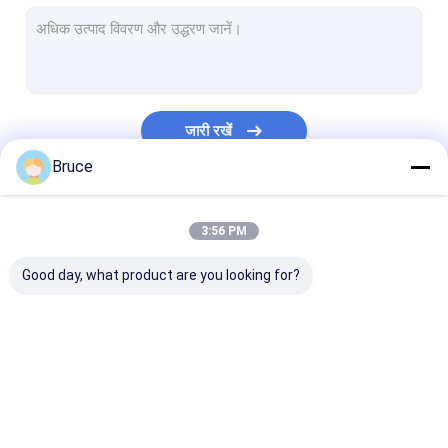
शिपिंग कंटेनर फ्रेम
पोर्टेबल जेनरेटर
डीजल इंजन जेनरेटर रेडिएटर
जारी रखें
प्राकृतिक गैस इंजन
Bruce
प्रकाश टॉवर
हमारी श्रेणियाँ
3:56 PM
कोजेनरेशन हीट एंड पावर
Good day, what product are you looking for?
समुद्री डीजल जेनरेटर
प्रतिरोधक भार बैंक
डीजल इंजन जल पम्प
गैस जेनरेटर
डीजल जनरेटर
ATEX जोन 2 उपक
यूपीएस अनइंटरप्टिबल पावर सप्लाई