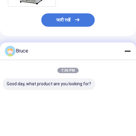
जारी रखें
अनुशंसित उत्पाद
Bruce
7:36 PM
Good day, what product are you looking for?
बुद्धिमान नियंत्रण प्रतिरोधी
उच्च परिशुद्धता प्रतिरोधक
KW2800 प्रतिरोधक
भार बैंक 100KW 400V
भार बैंक 500KW 400V
भार बैंक
50/60HZ रिमोट मॉनिटरिंग
50/60HZ पोर्टेबल डिजाइन
अधिभार संरक्षण
समायोज्य कदम
सबसे अच्छी कीमत
सबसे अच्छी कीमत
सबसे अच्छी 