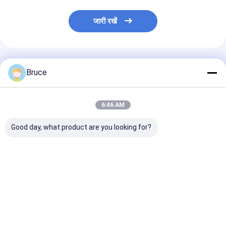
जारी रखें
अनुशंसित उत्पाद
Bruce
6:46 AM
Good day, what product are you looking for?
खतरनाक स्थान स्टैंडबाय
ऑफशोर जोन 2 एयर कंप्रेसर
60KVA ATEX प्र
जेनरेटर विस्फोट-प्रूफ
मोबाइल प्रकार
ज़ोन 2 डीजल जनरेटर
जेनसेट
क्लास T3 ऑफशोर प्
उपयोग विस्फोट प्र
जनरेटर सेट
सबसे अच्छी कीमत
सबसे अच्छी कीमत
सबसे अच्छी 