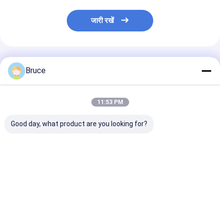
जारी रखें
अनुशंसित उत्पाद
Bruce
11:53 PM
Good day, what product are you looking for?
एटीएक्स ज़ोन 2 विस्फोट प्रूफ
डीएनवी फ्रेम के साथ
खतरनाक स्थान स्टैं
डीएनवी फ्रेम के साथ उच्च
कंटेनरीकृत एटीईएक्स ज़ोन 2
जेनरेटर विस्फोट-प्र
दबाव डीजल समुद्री जल पंप
एक्स-प्रूफ डीजल इंजन एयर
जेनसेट
कंप्रेसर
सबसे अच्छी कीमत
सबसे अच्छी कीमत
सबसे अच्छी 