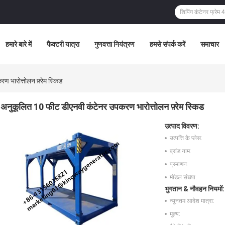
हमारे बारे में
फैक्टरी यात्रा
गुणवत्ता नियंत्रण
हमसे संपर्क करें
समाचार
 भारोत्तोलन फ़्रेम स्किड
अनुकूलित 10 फीट डीएनवी कंटेनर उपकरण भारोत्तोलन फ़्रेम स्किड
उत्पाद विवरण:
उत्पत्ति के प्लेस:
ब्रांड नाम:
प्रमाणन:
मॉडल संख्या:
भुगतान & नौवहन नियमों:
न्यूनतम आदेश मात्रा:
मूल्य: