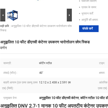
पैकेजिंग विवरण:
प्रसव के समय:
भुगतान शर्तें:
आपूर्ति की क्षमता:
बड़ी छवि :
अनुकूलित 10 फीट डीएनवी कंटेनर उपकरण भारोत्तोलन फ़्रेम
संपर्क करें
स्किड
अनुकूलित 10 फीट डीएनवी कंटेनर उपकरण भारोत्तोलन फ़्रेम स्किड
वर्णन
सामग्री:
कोर्टेन स्टील
टाइप:
लंबाई (फीट)::
40'
क्षमता:
बाहरी आयाम (एल एक्स डब्ल्यू एक्स
12.12 x 2.438 x 2.591 एम
आंतरिक 
एच) (मिमी):
एक्स एच) 
अनुकूलित 10 फीट डीएनवी कंटेनर
कॉर्टन स्टील 10 फीट ड
प्रमुखता देना:
,
अनुकूलित DNV 2.7-1 मानक 10 फीट अपतटीय कंटेनर उपकरण उ