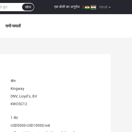
एक बोली का अनुरोध
खोज
|
Hindi
सभी मामलों
चीन
Kingway
DNV, Lioyd's, BV
KWOSC12
1 सेट
USD5000-USD10000/set