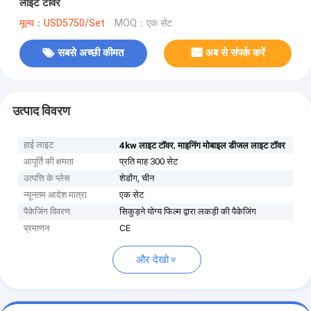
लाइट टॉवर
मूल्य：USD5750/Set
MOQ：एक सेट
सबसे अच्छी कीमत
अब से संपर्क करें
उत्पाद विवरण
हाई लाइट
,
4kw लाइट टॉवर
माइनिंग मोबाइल डीजल लाइट टॉवर
आपूर्ति की क्षमता
प्रति माह 300 सेट
उत्पत्ति के प्लेस
शेडोंग, चीन
न्यूनतम आदेश मात्रा
एक सेट
पैकेजिंग विवरण
सिकुड़ने योग्य फिल्म द्वारा लकड़ी की पैकेजिंग
प्रमाणन
CE
और देखो