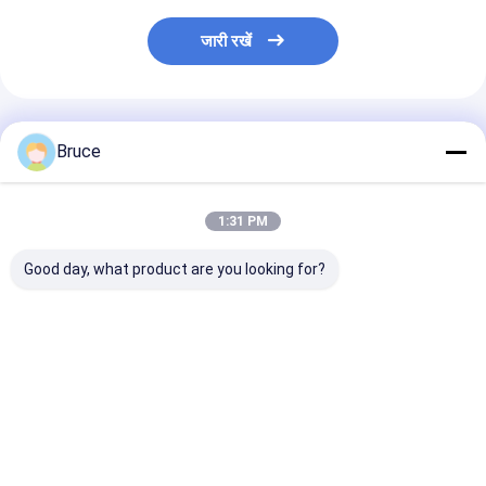
जारी रखें
अनुशंसित उत्पाद
Bruce
1:31 PM
Good day, what product are you looking for?
खनन डीजल लाइट टॉवर
डीजल जेनरेटर के साथ
Hydraulic Ligh
समायोज्य 4 स्थिर पैरों के साथ
मोबाइल जेनरेटर 2x1000w
Tower With Me
लंबवत वापस लेने योग्य मस्त
एलईडी बैलून लाइट टॉवर
Halide Kubota
For Construct
Site
सबसे अच्छी कीमत
सबसे अच्छी कीमत
सबसे अच्छी 