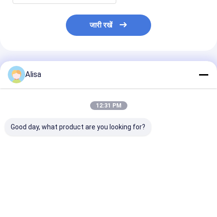
जारी रखें
अनुशंसित उत्पाद
Alisa
12:31 PM
Good day, what product are you looking for?
अपतटीय तेल और गैस क्षेत्रों
375CFM ATEX ज़ोन 2
250 केवीए एटीएक्स 
के लिए किंगवे ATEX जोन 2
एक्स-प्रूफ एयर कंप्रेसर जोन
सबूत डीजल जेनरेटर
सुलेयर एयर कंप्रेसर
2 एयर कंप्रेसर के साथ
हर्ट्ज 60 हर्ट्ज जोन
186CFM 100Psi
डीएनवी लिफ्टिंग फ्रेम
1 डीजल जनरेटर से
उपयोग करें
सबसे अच्छी कीमत
सबसे अच्छी कीमत
सबसे अच्छी 