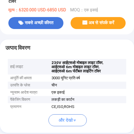
टॉवर
मूल्य：6320.000 USD-6850 USD
MOQ：एक इकाई
सबसे अच्छी कीमत
अब से संपर्क करें
उत्पाद विवरण
,
230V आईएसओ मोबाइल लाइट टॉवर
हाई लाइट
,
आईएसओ 6m मोबाइल लाइट टॉवर
आईएसओ 6m पोर्टेबल लाइटिंग टॉवर
आपूर्ति की क्षमता
3000 यूनिट प्रति वर्ष
उत्पत्ति के प्लेस
चीन
न्यूनतम आदेश मात्रा
एक इकाई
पैकेजिंग विवरण
लकड़ी का कार्टन
प्रमाणन
CE,ISO,ROHS
और देखो