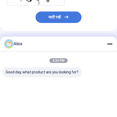
जारी रखें
अनुशंसित उत्पाद
Alisa
4:55 PM
Good day, what product are you looking for?
खनन डीजल लाइट टॉवर
डीजल जेनरेटर के साथ
Hydraulic Ligh
समायोज्य 4 स्थिर पैरों के साथ
मोबाइल जेनरेटर 2x1000w
Tower With Me
लंबवत वापस लेने योग्य मस्त
एलईडी बैलून लाइट टॉवर
Halide Kubota
For Construct
Site
सबसे अच्छी कीमत
सबसे अच्छी कीमत
सबसे अच्छी 