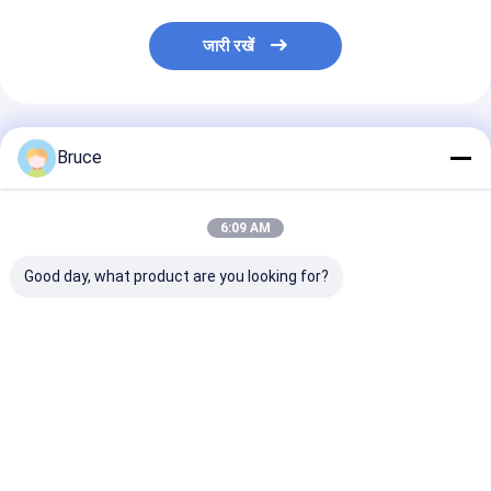
जारी रखें
अनुशंसित उत्पाद
Bruce
6:09 AM
Good day, what product are you looking for?
डीएनवी 2.7-1 ऑफशोर
100kVA विस्फोट प्रतिरोधी
200kW एटीईएक्स ज
कंटेनर के साथ एटेक्स ज़ोन 2
समुद्री जनरेटर इंजन के साथ,
एक्स-प्रूफ डीजल ज
प्रमाणित 100 केवीए मरीन
ATEX क्षेत्र 2 और DNV
सिस्टम (T3), डीएन
एक्सप्लोजन-प्रूफ जनरेटर
2.7-1 अनुरूप
1 प्रमाणित ऑफशोर ल
सेट
क्रैश फ्रेम में माउंट
सबसे अच्छी कीमत
सबसे अच्छी कीमत
सबसे अच्छी 