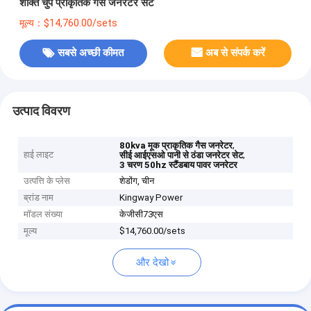
शक्ति चुप प्राकृतिक गैस जनरेटर सेट
मूल्य：$14,760.00/sets
सबसे अच्छी कीमत
अब से संपर्क करें
उत्पाद विवरण
,
80kva मूक प्राकृतिक गैस जनरेटर
हाई लाइट
,
सीई आईएसओ पानी से ठंडा जनरेटर सेट
3 चरण 50hz स्टैंडबाय पावर जनरेटर
उत्पत्ति के प्लेस
शेडोंग, चीन
ब्रांड नाम
Kingway Power
मॉडल संख्या
केजीसी73एस
मूल्य
$14,760.00/sets
और देखो