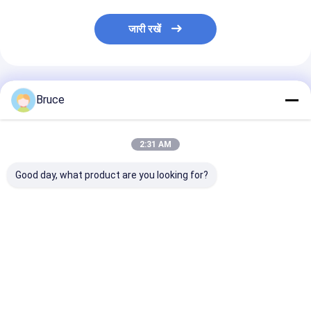
जारी रखें
अनुशंसित उत्पाद
Bruce
2:31 AM
Good day, what product are you looking for?
डीएनवी 2.7-1 ऑफशोर
100kVA विस्फोट प्रतिरोधी
200kW एटीईएक्स ज
कंटेनर के साथ एटेक्स ज़ोन 2
समुद्री जनरेटर इंजन के साथ,
एक्स-प्रूफ डीजल ज
प्रमाणित 100 केवीए मरीन
ATEX क्षेत्र 2 और DNV
सिस्टम (T3), डीएन
एक्सप्लोजन-प्रूफ जनरेटर
2.7-1 अनुरूप
1 प्रमाणित ऑफशोर ल
सेट
क्रैश फ्रेम में माउंट
सबसे अच्छी कीमत
सबसे अच्छी कीमत
सबसे अच्छी 