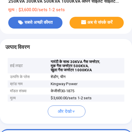
250KVA 300KVA 500KVA 1000KVA ओपन साइलेंट साइलेंट
जनरेटर कीमत 800 KVA
मूल्य：$3,600.00/sets 1-2 sets
सबसे अच्छी कीमत
अब से संपर्क करें
उत्पाद विवरण
,
गारंटी के साथ 30KVA गैस जनरेटर
हाई लाइट
,
मूक गैस जनरेटर 500KVA
खुला गैस जनरेटर 1000KVA
उत्पत्ति के प्लेस
शेडोंग, चीन
ब्रांड नाम
Kingway Power
मॉडल संख्या
केजीसी30-1875
मूल्य
$3,600.00/sets 1-2 sets
और देखो