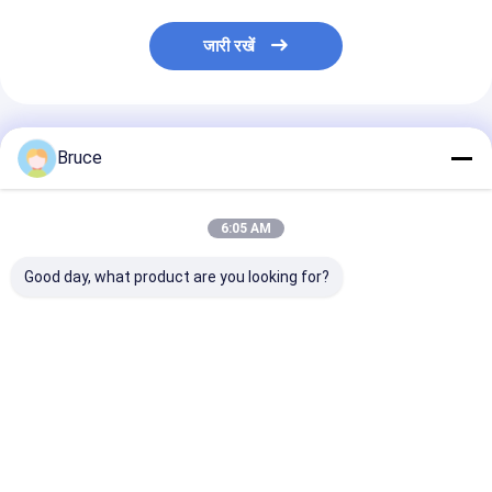
जारी रखें
अनुशंसित उत्पाद
Bruce
6:05 AM
Good day, what product are you looking for?
डीएनवी 2.7-1 ऑफशोर
100kVA विस्फोट प्रतिरोधी
200kW एटीईएक्स ज
कंटेनर के साथ एटेक्स ज़ोन 2
समुद्री जनरेटर इंजन के साथ,
एक्स-प्रूफ डीजल ज
प्रमाणित 100 केवीए मरीन
ATEX क्षेत्र 2 और DNV
सिस्टम (T3), डीएन
एक्सप्लोजन-प्रूफ जनरेटर
2.7-1 अनुरूप
1 प्रमाणित ऑफशोर ल
सेट
क्रैश फ्रेम में माउंट
सबसे अच्छी कीमत
सबसे अच्छी कीमत
सबसे अच्छी 