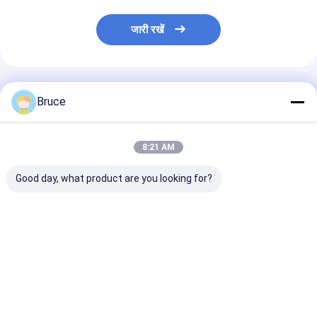
जारी रखें
अनुशंसित उत्पाद
Bruce
8:21 AM
Good day, what product are you looking for?
आईएसओ सीई प्रमाणित
20KVA ISUZU Diesel
सुपर साइलेंट कैनोप
डीजल इंजन जेनरेटर सेट
Engine Generator
जेनरेटर 30kva से
ध्वनिरोधी कैनोपी डीजल पावर
Set Silent Type 3
500kva 400v 5
जेनसेट 200 केवीए साइलेंट
Phase 50HZ
फेज़ 4 वायर डीजल 
डीजल जेनरेटर
सबसे अच्छी कीमत
सबसे अच्छी कीमत
सबसे अच्छी 