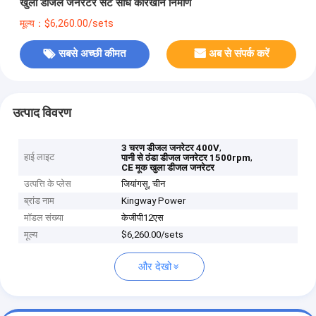
खुला डीजल जनरेटर सेट सीधे कारखाने निर्माण
मूल्य：$6,260.00/sets
सबसे अच्छी कीमत
अब से संपर्क करें
उत्पाद विवरण
,
3 चरण डीजल जनरेटर 400V
हाई लाइट
,
पानी से ठंडा डीजल जनरेटर 1500rpm
CE मूक खुला डीजल जनरेटर
उत्पत्ति के प्लेस
जियांगसू, चीन
ब्रांड नाम
Kingway Power
मॉडल संख्या
केजीपी12एस
मूल्य
$6,260.00/sets
और देखो