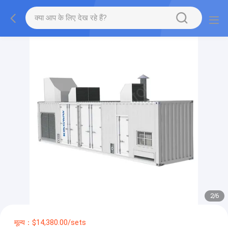
2
/
6
मूल्य：$14,380.00/sets