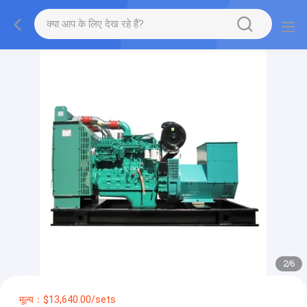
2
/
6
मूल्य：$13,640.00/sets