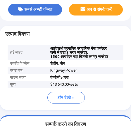
सबसे अच्छी कीमत
अब से संपर्क करें
उत्पाद विवरण
,
आईएसओ प्रमाणित प्राकृतिक गैस जनरेटर
हाई लाइट
,
पानी से ठंडा 3 चरण जनरेटर
1500 आरपीएम बड़ा बिजली संयंत्र जनरेटर
उत्पत्ति के प्लेस
शेडोंग, चीन
ब्रांड नाम
Kingway Power
मॉडल संख्या
केजीसी34एस
मूल्य
$13,640.00/sets
और देखो
सम्पर्क करने का विवरण