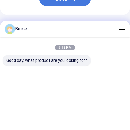
अनुशंसित उत्पाद
Bruce
6:12 PM
Good day, what product are you looking for?
डीएनवी 2.7-1 ऑफशोर
100kVA विस्फोट प्रतिरोधी
200kW एटीईएक्स ज
कंटेनर के साथ एटेक्स ज़ोन 2
समुद्री जनरेटर इंजन के साथ,
एक्स-प्रूफ डीजल ज
प्रमाणित 100 केवीए मरीन
ATEX क्षेत्र 2 और DNV
सिस्टम (T3), डीएन
एक्सप्लोजन-प्रूफ जनरेटर
2.7-1 अनुरूप
1 प्रमाणित ऑफशोर ल
सेट
क्रैश फ्रेम में माउंट
सबसे अच्छी कीमत
सबसे अच्छी कीमत
सबसे अच्छी 
होम
हमारे बारे में
हमसे संपर्क करें
Desktop Site
साइटमैप
Privacy Policy