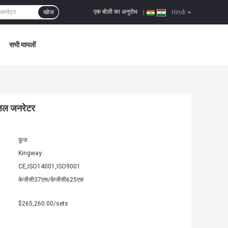
एक बोली का अनुरोध
खोज
|
Hindi
सभी मामलों
ीजल जनरेटर
फ़ूज
Kingway
CE,ISO14001,ISO9001
केजीसी37एस/केजीसी625एस
$265,260.00/sets