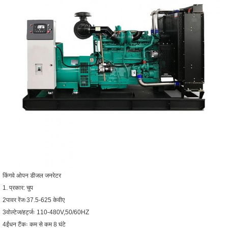
किंगवे ओपन डीजल जनरेटर
1. प्रकार: चुप
2पावर रेंजः37.5-625 केवीए
3वोल्टेज/हर्ट्जः 110-480V,50/60HZ
4ईंधन टैंकः कम से कम 8 घंटे