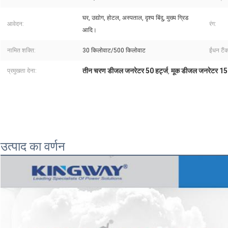
घर, उद्योग, होटल, अस्पताल, दृश्य बिंदु, मुख्य ग्रिड
आवेदन:
रंग:
आदि।
नामित शक्ति:
30 किलोवाट/500 किलोवाट
ईंधन टैं
तीन चरण डीजल जनरेटर 50 हर्ट्ज
मूक डीजल जनरेटर 1
प्रमुखता देना:
,
किंगवे मैन्युफैक्चरी तीन चरण 50 हर्ट्ज 1500 आरपीएम उद्योग के लिए नए ब्रांड के साथ खुले और चुप डीज
किंगवे 37.5KVA 30KW 50HZ 1500rpm नए ब्रांड के साथ कम शोर चुप डीजल जनरेटर
50HZ 1500rpm तीन चरण 625KVA 500KW नई ब्रांड डीजल जनरेटर के साथ
वर्षा प्रतिरोधी बंद पानी से ठंडा मूक डीजल जनरेटर Weichai/yuchai इंजन के साथ नया ब्रांड
उत्पाद का वर्णन