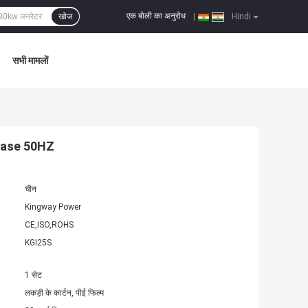
एक बोली का अनुरोध
खोज
|
Hindi
सभी मामलों
Phase 50HZ
चीन
Kingway Power
CE,ISO,ROHS
KGI25S
1 सेट
लकड़ी के कार्टन, पीई फिल्म