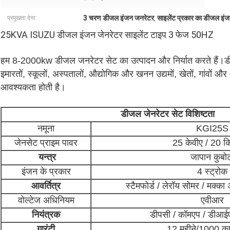
3 चरण डीजल इंजन जनरेटर
साइलेंट प्रकार का डीजल इं
प्रमुखता देना:
,
25KVA ISUZU डीजल इंजन जेनरेटर साइलेंट टाइप 3 फेज 50HZ
हम 8-2000kw डीजल जनरेटर सेट का उत्पादन और निर्यात करते हैं।डीजल ज
इमारतों, स्कूलों, अस्पतालों, औद्योगिक और खनन उद्यमों, खेतों, गांवों और 
आवश्यकता होती है।
डीजल जेनरेटर सेट विशिष्टता
नमूना
KGI25S
जेनसेट प्राइम पावर
25 केवीए / 20 क
यन्त्र
जापान कुबो
इंजन के प्रकार
4 स्ट्रोक
आवर्तित्र
स्टैमफोर्ड / लेरॉय सोमर / मक्का अ
वोल्टेज अधिनियम
एवीआर
नियंत्रक
डीपसी / कॉमएप / डीआईएफ
गारंटी
12 महीने/1000 काम