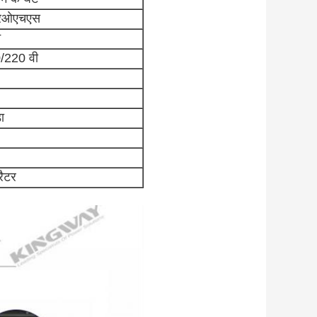
रओएचएस
न
/220 वी
ा
रैटर