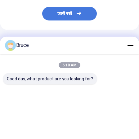
जारी रखें
अनुशंसित उत्पाद
Bruce
6:10 AM
Good day, what product are you looking for?
डीजल जेनरेटर में 600kw
एलपीजी जेनरेटर के लिए
एलपीजी डीजल जेनरे
हीट एक्सचेंज पर्किन्स जेनरेटर
100KW कमिंस डीजल इंजन
लिए 40 किलोवाट कु
रेडिएटर
जेनरेटर रेडिएटर
डीजल इंजन जेनरेटर 
सबसे अच्छी कीमत
सबसे अच्छी कीमत
सबसे अच्छी 