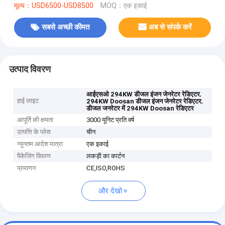
मूल्य：USD6500-USD8500
MOQ：एक इकाई
सबसे अच्छी कीमत
अब से संपर्क करें
उत्पाद विवरण
,
आईएसओ 294KW डीजल इंजन जेनरेटर रेडिएटर
हाई लाइट
,
294KW Doosan डीजल इंजन जेनरेटर रेडिएटर
डीजल जनरेटर में 294KW Doosan रेडिएटर
आपूर्ति की क्षमता
3000 यूनिट प्रति वर्ष
उत्पत्ति के प्लेस
चीन
न्यूनतम आदेश मात्रा
एक इकाई
पैकेजिंग विवरण
लकड़ी का कार्टन
प्रमाणन
CE,ISO,ROHS
और देखो