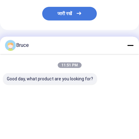
जारी रखें
अनुशंसित उत्पाद
Bruce
11:51 PM
Good day, what product are you looking for?
25L ईंधन टैंक के साथ ओपन
कूलिंग स्ट्रोज ट्रक के लिए
निरंतर संचालन के ल
स्टाइल 5KW एयर कूल्ड
20KVA 16KW पर्किन्स
20KW 25KVA बाद
पोर्टेबल जेनरेटर आपातकालीन
इंजन बादबानी जेनरेटर सेट
जेनसेट बादबानी जनर
उपयोग
सबसे अच्छी कीमत
सबसे अच्छी कीमत
सबसे अच्छी 