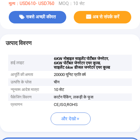
मूल्य：USD610- USD760
MOQ：10 सेट
सबसे अच्छी कीमत
अब से संपर्क करें
उत्पाद विवरण
,
6KW मोबाइल साइलेंट पोर्टेबल जेनरेटर
हाई लाइट
,
6KW पोर्टेबल जेनरेटर एयर कूल्ड
साइलेंट 6kw डीजल जनरेटर एयर कूल्ड
आपूर्ति की क्षमता
20000 यूनिट प्रति वर्ष
उत्पत्ति के प्लेस
चीन
न्यूनतम आदेश मात्रा
10 सेट
पैकेजिंग विवरण
कार्टन पैकिंग, लकड़ी के फूस
प्रमाणन
CE,ISO,ROHS
और देखो