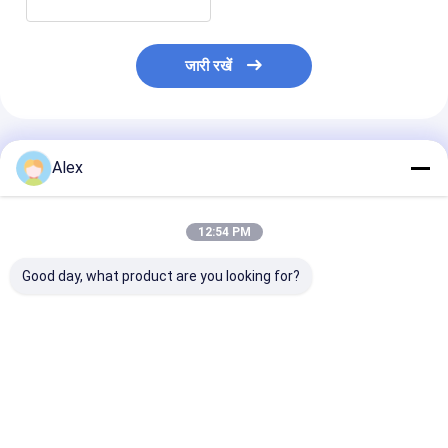
जारी रखें
अनुशंसित उत्पाद
Alex
12:54 PM
Good day, what product are you looking for?
डीएनवी 2.7-1 ऑफशोर
100kVA विस्फोट प्रतिरोधी
200kW एटीईएक्स ज
कंटेनर के साथ एटेक्स ज़ोन 2
समुद्री जनरेटर इंजन के साथ,
एक्स-प्रूफ डीजल ज
प्रमाणित 100 केवीए मरीन
ATEX क्षेत्र 2 और DNV
सिस्टम (T3), डीएन
एक्सप्लोजन-प्रूफ जनरेटर
2.7-1 अनुरूप
1 प्रमाणित ऑफशोर ल
सेट
क्रैश फ्रेम में माउंट
सबसे अच्छी कीमत
सबसे अच्छी कीमत
सबसे अच्छी 