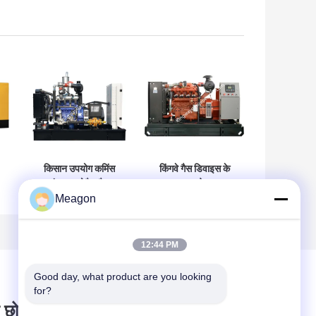
किसान उपयोग कमिंस
किंगवे गैस डिवाइस के
इंजन बायोगैस गैस
साथ आरओएचएस
जेनरेटर तीन चरणों
अनुमोदन कमिंस 100
Meagon
50kva . सेट करें
किलोवाट जेनरेटर 125
केवी
12:44 PM
Good day, what product are you looking 
for?
 छोड़ दो