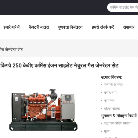
हमारे बारे में
फैक्टरी यात्रा
गुणवत्ता नियंत्रण
हमसे संपर्क करें
समाचार
गैस जेनरेटर सेट
किंगवे 250 केवीए कमिंस इंजन साइलेंट नेचुरल गैस जेनरेटर सेट
उत्पाद विवरण:
उत्पत्ति के प्लेस:
ब्रांड नाम:
प्रमाणन:
मॉडल संख्या:
भुगतान & नौवहन नियमों:
न्यूनतम आदेश मात्रा:
मूल्य: