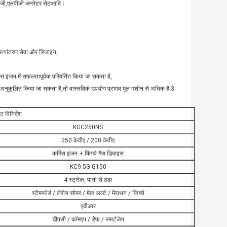
नजी,
एलपीजी जनरेटर सेट
आदि।
रूपांतरण सेवा और डिजाइन,
स इंजन में सफलतापूर्वक परिवर्तित किया जा सकता है,
सार अनुकूलित किया जा सकता है,तो वास्तविक उपयोग प्रभाव मूल मशीन से अधिक है.
3
 विनिर्देश
KGC250NS
250 केवीए / 200 केवीए
कमिंस इंजन + किंगवे गैस डिवाइस
KC9.5G-G150
4 स्ट्रोक, पानी से ठंडा
स्टैमफोर्ड / लेरोय सोमर / मेक अल्टे / मैराथन / किंगवे
एवीआर
डीपसी / कॉमएप / डेफ / स्मार्टजेन