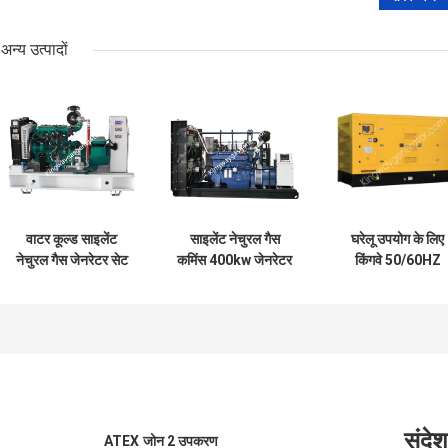
अन्य उत्पादों
वाटर कूल्ड साइलेंट
साइलेंट नेचुरल गैस
घरेलू उपयोग के लिए
नेचुरल गैस जेनरेटर सेट
कमिंस 400kw जेनरेटर
किंगवे 50/60HZ
कमिंस 400kw जेनरेटर
सेट 500KVA 4 स्ट्रोक
10KW लीफ़ान इंजन
साइलेंट जेनरेटर
संदेश
ATEX जोन 2 उपकरण