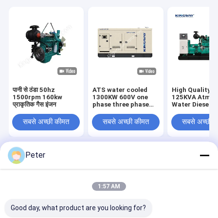
पानी से ठंडा 50hz
ATS water cooled
High Quality 
1500rpm 160kw
1300KW 600V one
125KVA Atmos
प्राकृतिक गैस इंजन
phase three phase
Water Diesel 
60hz 1800rpm silent
Generator 60
natural gas
Frequency 400
सबसे अच्छी कीमत
सबसे अच्छी कीमत
सबसे अच्छी 
generator
Generation
Equipment ind
project
Peter
होम
हमारे बारे में
हमसे संपर्क करें
Desktop Site
साइटमैप
Privacy Policy
गुणवत्ता
गैस जेनरेटर
चीन का कारखाना.Copyright © 2026 Qingdao Kingway
1:57 AM
Industry Co., Ltd.. All Rights Reserved.
Good day, what product are you looking for?