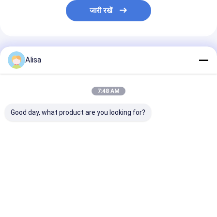
जारी रखें
अनुशंसित उत्पाद
Alisa
7:48 AM
Good day, what product are you looking for?
डीएनवी 2.7-1 ऑफशोर
100kVA विस्फोट प्रतिरोधी
200kW एटीईएक्स ज
कंटेनर के साथ एटेक्स ज़ोन 2
समुद्री जनरेटर इंजन के साथ,
एक्स-प्रूफ डीजल ज
प्रमाणित 100 केवीए मरीन
ATEX क्षेत्र 2 और DNV
सिस्टम (T3), डीएन
एक्सप्लोजन-प्रूफ जनरेटर
2.7-1 अनुरूप
1 प्रमाणित ऑफशोर ल
सेट
क्रैश फ्रेम में माउंट
सबसे अच्छी कीमत
सबसे अच्छी कीमत
सबसे अच्छी 
होम
हमारे बारे में
हमसे संपर्क करें
Desktop Site