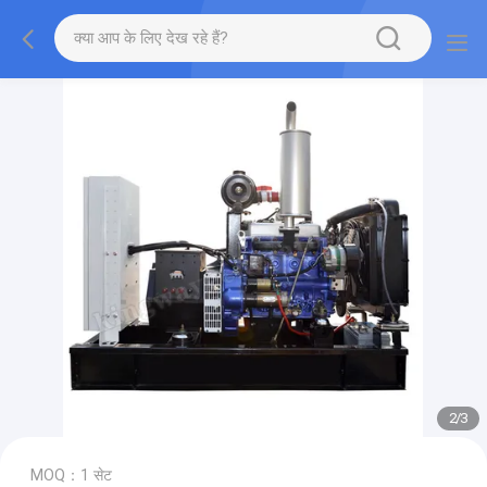
2
/
3
MOQ：1 सेट