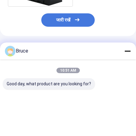
जारी रखें
अनुशंसित उत्पाद
Bruce
10:51 AM
Good day, what product are you looking for?
डीएनवी 2.7-1 ऑफशोर
100kVA विस्फोट प्रतिरोधी
200kW एटीईएक्स ज
कंटेनर के साथ एटेक्स ज़ोन 2
समुद्री जनरेटर इंजन के साथ,
एक्स-प्रूफ डीजल ज
प्रमाणित 100 केवीए मरीन
ATEX क्षेत्र 2 और DNV
सिस्टम (T3), डीएन
एक्सप्लोजन-प्रूफ जनरेटर
2.7-1 अनुरूप
1 प्रमाणित ऑफशोर ल
सेट
क्रैश फ्रेम में माउंट
सबसे अच्छी कीमत
सबसे अच्छी कीमत
सबसे अच्छी 