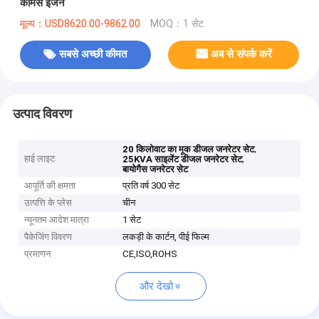
कमिंस इंजन
मूल्य：USD8620.00-9862.00
MOQ：1 सेट
सबसे अच्छी कीमत
अब से संपर्क करें
उत्पाद विवरण
,
20 किलोवाट का मूक डीजल जनरेटर सेट
हाई लाइट
,
25KVA साइलेंट डीजल जनरेटर सेट
बायोगैस जनरेटर सेट
आपूर्ति की क्षमता
प्रति वर्ष 300 सेट
उत्पत्ति के प्लेस
चीन
न्यूनतम आदेश मात्रा
1 सेट
पैकेजिंग विवरण
लकड़ी के कार्टन, पीई फिल्म
प्रमाणन
CE,ISO,ROHS
और देखो