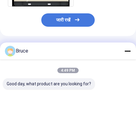
जारी रखें
अनुशंसित उत्पाद
Bruce
4:49 PM
Good day, what product are you looking for?
डीएनवी 2.7-1 ऑफशोर
100kVA विस्फोट प्रतिरोधी
200kW एटीईएक्स ज
कंटेनर के साथ एटेक्स ज़ोन 2
समुद्री जनरेटर इंजन के साथ,
एक्स-प्रूफ डीजल ज
प्रमाणित 100 केवीए मरीन
ATEX क्षेत्र 2 और DNV
सिस्टम (T3), डीएन
एक्सप्लोजन-प्रूफ जनरेटर
2.7-1 अनुरूप
1 प्रमाणित ऑफशोर ल
सेट
क्रैश फ्रेम में माउंट
सबसे अच्छी कीमत
सबसे अच्छी कीमत
सबसे अच्छी 