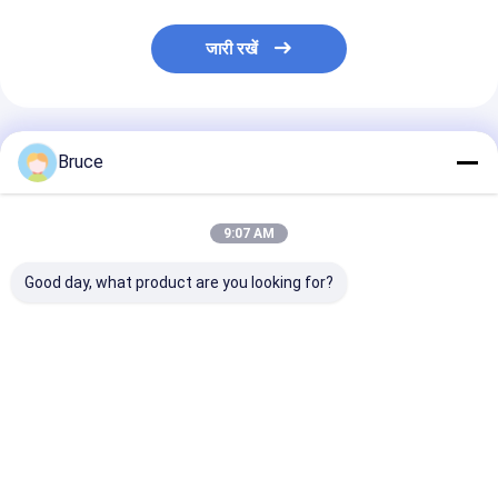
जारी रखें
अनुशंसित उत्पाद
Bruce
9:07 AM
Good day, what product are you looking for?
डीएनवी 2.7-1 ऑफशोर
100kVA विस्फोट प्रतिरोधी
200kW एटीईएक्स ज
कंटेनर के साथ एटेक्स ज़ोन 2
समुद्री जनरेटर इंजन के साथ,
एक्स-प्रूफ डीजल ज
प्रमाणित 100 केवीए मरीन
ATEX क्षेत्र 2 और DNV
सिस्टम (T3), डीएन
एक्सप्लोजन-प्रूफ जनरेटर
2.7-1 अनुरूप
1 प्रमाणित ऑफशोर ल
सेट
क्रैश फ्रेम में माउंट
सबसे अच्छी कीमत
सबसे अच्छी कीमत
सबसे अच्छी 