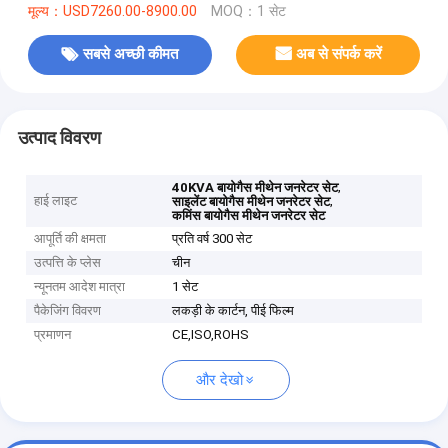
मूल्य：USD7260.00-8900.00
MOQ：1 सेट
सबसे अच्छी कीमत
अब से संपर्क करें
उत्पाद विवरण
,
40KVA बायोगैस मीथेन जनरेटर सेट
हाई लाइट
,
साइलेंट बायोगैस मीथेन जनरेटर सेट
कमिंस बायोगैस मीथेन जनरेटर सेट
आपूर्ति की क्षमता
प्रति वर्ष 300 सेट
उत्पत्ति के प्लेस
चीन
न्यूनतम आदेश मात्रा
1 सेट
पैकेजिंग विवरण
लकड़ी के कार्टन, पीई फिल्म
प्रमाणन
CE,ISO,ROHS
और देखो